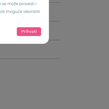
o se može provesti i
iti moguće iskoristiti
Prihvati