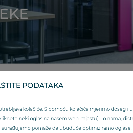
EKE
ke
ŠTITE PODATAKA
POJEDINOSTI
rebljava kolačiće. S pomoću kolačića mjerimo doseg i u
kliknete neki oglas na našem web-mjestu). To nama, distr
ma surađujemo pomaže da ubuduće optimiziramo oglase.