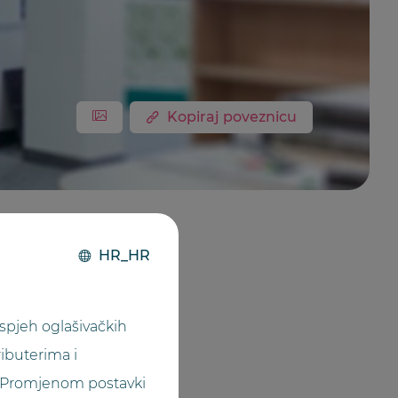
Kopiraj poveznicu
HR_HR
spjeh oglašivačkih
ibuterima i
 Promjenom postavki