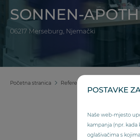
SONNEN-APOTH
06217 Merseburg, Njemački
Početna stranica
Referencije
Sonnen-Apothe
POSTAVKE ZA
Naše web-mjesto upot
kampanja (npr. kada 
oglašivačima s koji