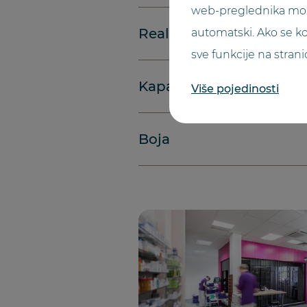
web-preglednika možete
Realizacija
automatski. Ako se ko
sve funkcije na str
Kapacitet
Više pojedinosti
Boja