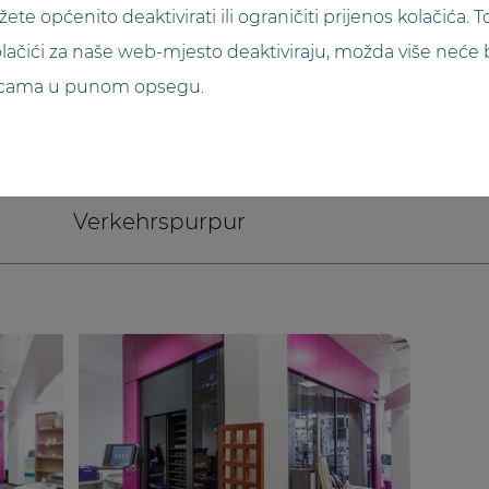
 općenito deaktivirati ili ograničiti prijenos kolačića. T
2013
lačići za naše web-mjesto deaktiviraju, možda više neće b
anicama u punom opsegu.
ca. 20000
Verkehrspurpur