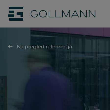
jumpToMain
siteLogo
Na pregled referencija