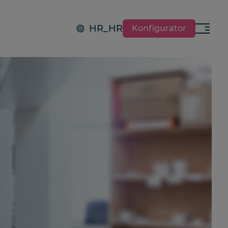
HR_HR
Konfigurator
Izborn