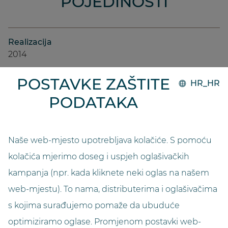
POJEDINOSTI
Realizacija
2014
POSTAVKE ZAŠTITE
Sustav
HR_HR
GO.compact
PODATAKA
Kapacitet
10000
Naše web-mjesto upotrebljava kolačiće. S pomoću
kolačića mjerimo doseg i uspjeh oglašivačkih
Duljina (u metrima)
kampanja (npr. kada kliknete neki oglas na našem
2,5
web-mjestu). To nama, distributerima i oglašivačima
s kojima surađujemo pomaže da ubuduće
Širina (u metrima)
3,0
optimiziramo oglase. Promjenom postavki web-