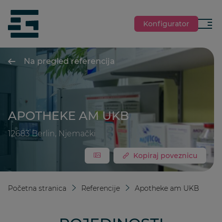
jumpToMain
siteLogo
Konfigurator
Izbor
Na pregled referencija
APOTHEKE AM UKB
12683 Berlin, Njemački
Kopiraj poveznicu
Početna stranica
Referencije
Apotheke am UKB