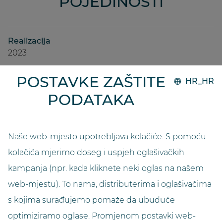
POJEDINOSTI
Realizacija
2023
POSTAVKE ZAŠTITE
Sustav
HR_HR
GO.compact
PODATAKA
Kapacitet
4000
Naše web-mjesto upotrebljava kolačiće. S pomoću
kolačića mjerimo doseg i uspjeh oglašivačkih
Duljina (u metrima)
kampanja (npr. kada kliknete neki oglas na našem
2,72
web-mjestu). To nama, distributerima i oglašivačima
s kojima surađujemo pomaže da ubuduće
Širina (u metrima)
2,20
optimiziramo oglase. Promjenom postavki web-