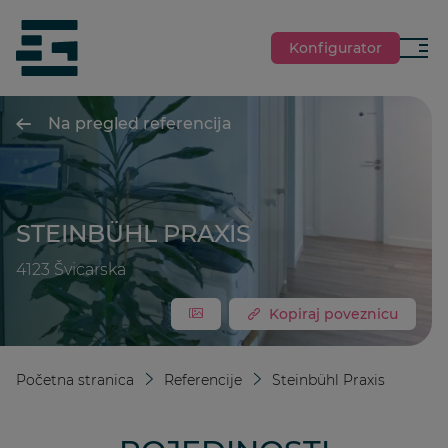
jumpToMain
siteLogo
Konfigurator
Izbor
Na pregled referencija
STEINBÜHL PRAXIS
4123
Švicarska
Kopiraj poveznicu
Početna stranica
Referencije
Steinbühl Praxis