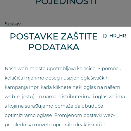
POJEDINOSTI
Sustav
GO.compact
POSTAVKE ZAŠTITE
HR_HR
PODATAKA
Kapacitet
15500
Naše web-mjesto upotrebljava kolačiće. S pomoću
Duljina (u metrima)
kolačića mjerimo doseg i uspjeh oglašivačkih
3,9
kampanja (npr. kada kliknete neki oglas na našem
Širina (u metrima)
web-mjestu). To nama, distributerima i oglašivačima
3,0
s kojima surađujemo pomaže da ubuduće
optimiziramo oglase. Promjenom postavki web-
Visina (u metrima)
preglednika možete općenito deaktivirati ili
2,9