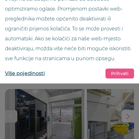
optimiziramo oglase. Promjenom postavki web-
Širina (u metrima)
preglednika možete općenito deaktivirati ili
2,60 m
ograničiti prijenos kolačića. To se može provesti i
Visina (u metrima)
automatski. Ako se kolačići za naše web-mjesto
3,10 m
deaktiviraju, možda više neće biti moguće iskoristiti
sve funkcije na stranicama u punom opsegu.
Boja
RAL 9010 Reinweiß
Više pojedinosti
Prihvati