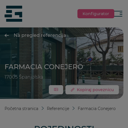
jumpToMain
siteLogo
Konfigurator
Izbor
Na pregled referencija
FARMACIA CONEJERO
17005
Španjolska
Kopiraj poveznicu
Početna stranica
Referencije
Farmacia Conejero