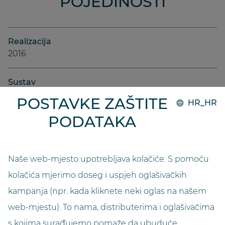
POJEDINOSTI
Realizacija
2016
Sustav
GO.compact
POSTAVKE ZAŠTITE
HR_HR
PODATAKA
Vlasnik
Carlos Conejero
Naše web-mjesto upotrebljava kolačiće. S pomoću
Kapacitet
kolačića mjerimo doseg i uspjeh oglašivačkih
21.000
kampanja (npr. kada kliknete neki oglas na našem
Duljina (u metrima)
web-mjestu). To nama, distributerima i oglašivačima
3,95 m
s kojima surađujemo pomaže da ubuduće